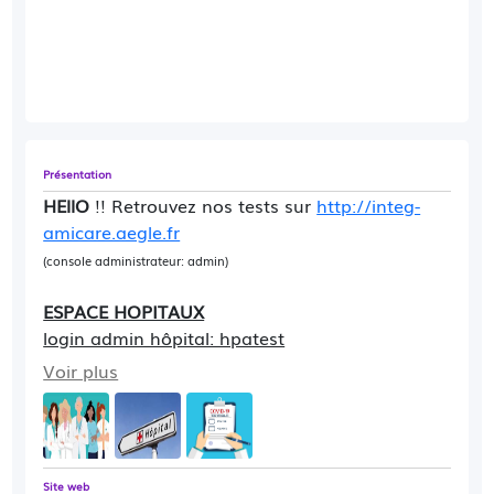
Présentation
HEllO
!! Retrouvez nos tests sur
http://integ-
amicare.aegle.fr
(console administrateur: admin)
ESPACE HOPITAUX
login admin hôpital: hpatest
login profil secrétaire: secretaire (anesthesie)
Voir plus
---
ESPACE MEDECINS
:
login (med. création AmiCare >AMI): rbache,
Site web