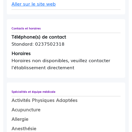
ccordier
Aller sur le site web
login (med. création AMI>AmiCare): cdalmon
login AMI: dumontb (gyneco) - (plusieurs lieux
de consultation)
login AMI: jfborde (anesth) - COMPTE DEMO
Contacts et horaires
FM
Téléphone(s) de contact
login AMI: edardel
(anesth) - COMPTE DEMO
Standard: 0237502318
FM
Horaires
login AMI: jmdancre
(OPH) - COMPTE DEMO
Horaires non disponibles, veuillez contacter
FM
l'établissement directement
--
login Dr Pas-Ami: pasami (non AMI)
login médecin Multi-spécialités: amultispe
login médecin Multi-établissements: amultietab
Spécialités et équipe médicale
(gastro)
Activités Physiques Adaptées
--
Acupuncture
ESPACE PATIENT:
Allergie
login F.AMICARE: amipat , login G.AUTONOME:
gautonome, login J.SUMMER: jsummer (+fille
Anesthésie