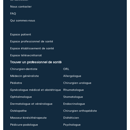
Nous contacter
FAQ
Qui sommes-nous
Espace patient
Espace professionnel de santé
Espace établissement de santé
Espace télésecrétariat
Trouver un professionnel de santé
Chirurgien-dentiste
ORL
Médecin généraliste
Allergologue
Pédiatre
Chirurgien urologue
Gynécologue médical et obstétrique
Rhumatologue
Ophtalmologue
Stomatologue
Dermatologue et vénérologue
Endocrinologue
Ostéopathe
Chirurgien orthopédiste
Masseur-kinésithérapeute
Diététicien
Pédicure-podologue
Psychologue