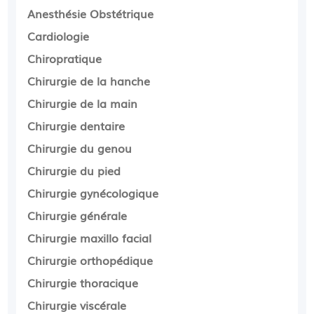
Summer)
Anesthésie Obstétrique
--
Cardiologie
(FM):
(login: @yopmail.com)
Gisèle FERROUSSE - COMPTE DEMO FM
Chiropratique
Camille Kelkun (ckelkun) - Jean Personne
Chirurgie de la hanche
(jpersonne) - Jeanne Darque (jdarque)&
Chirurgie de la main
Chirurgie dentaire
Chirurgie du genou
Chirurgie du pied
Chirurgie gynécologique
Chirurgie générale
Chirurgie maxillo facial
Chirurgie orthopédique
Chirurgie thoracique
Chirurgie viscérale