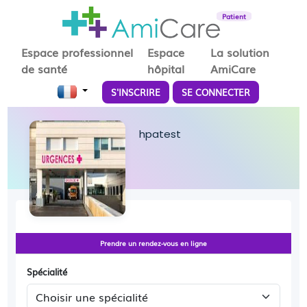
Patient
Espace professionnel
Espace
La solution
de santé
hôpital
AmiCare
S'INSCRIRE
SE CONNECTER
hpatest
Prendre un rendez-vous en ligne
Spécialité