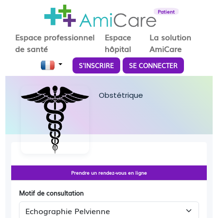
Patient
Espace professionnel
Espace
La solution
de santé
hôpital
AmiCare
S'INSCRIRE
SE CONNECTER
Obstétrique
Prendre un rendez-vous en ligne
Motif de consultation