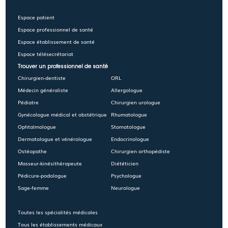
Espace patient
Espace professionnel de santé
Espace établissement de santé
Espace télésecrétariat
Trouver un professionnel de santé
Chirurgien-dentiste
ORL
Médecin généraliste
Allergologue
Pédiatre
Chirurgien urologue
Gynécologue médical et obstétrique
Rhumatologue
Ophtalmologue
Stomatologue
Dermatologue et vénérologue
Endocrinologue
Ostéopathe
Chirurgien orthopédiste
Masseur-kinésithérapeute
Diététicien
Pédicure-podologue
Psychologue
Sage-femme
Neurologue
Toutes les spécialités médicales
Tous les établissements médicaux