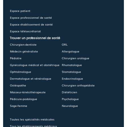
Espace patient
Espace professionnel de santé
Espace établissement de santé
Espace télésecrétariat
Trouver un professionnel de santé
Chirurgien-dentiste
ORL
Médecin généraliste
Allergologue
Pédiatre
Chirurgien urologue
Gynécologue médical et obstétrique
Rhumatologue
Ophtalmologue
Stomatologue
Dermatologue et vénérologue
Endocrinologue
Ostéopathe
Chirurgien orthopédiste
Masseur-kinésithérapeute
Diététicien
Pédicure-podologue
Psychologue
Sage-femme
Neurologue
Toutes les spécialités médicales
Tous les établissements médicaux