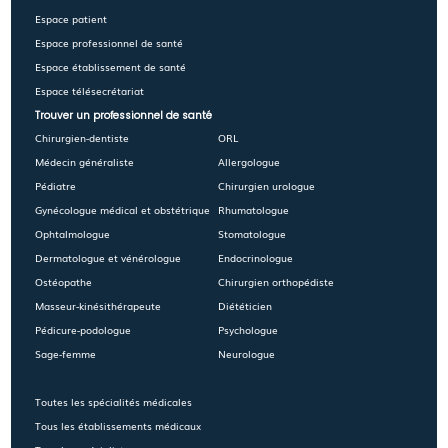
Espace patient
Espace professionnel de santé
Espace établissement de santé
Espace télésecrétariat
Trouver un professionnel de santé
Chirurgien-dentiste
ORL
Médecin généraliste
Allergologue
Pédiatre
Chirurgien urologue
Gynécologue médical et obstétrique
Rhumatologue
Ophtalmologue
Stomatologue
Dermatologue et vénérologue
Endocrinologue
Ostéopathe
Chirurgien orthopédiste
Masseur-kinésithérapeute
Diététicien
Pédicure-podologue
Psychologue
Sage-femme
Neurologue
Toutes les spécialités médicales
Tous les établissements médicaux