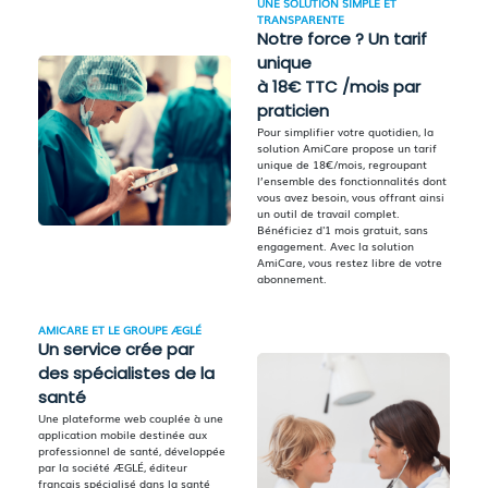
UNE SOLUTION SIMPLE ET
TRANSPARENTE
Notre force ? Un tarif
unique
à 18€ TTC /mois par
praticien
Pour simplifier votre quotidien, la
solution AmiCare propose un tarif
unique de 18€/mois, regroupant
l’ensemble des fonctionnalités dont
vous avez besoin, vous offrant ainsi
un outil de travail complet.
Bénéficiez d'1 mois gratuit, sans
engagement. Avec la solution
AmiCare, vous restez libre de votre
abonnement.
AMICARE ET LE GROUPE ÆGLÉ
Un service crée par
des spécialistes de la
santé
Une plateforme web couplée à une
application mobile destinée aux
professionnel de santé, développée
par la société ÆGLÉ, éditeur
français spécialisé dans la santé