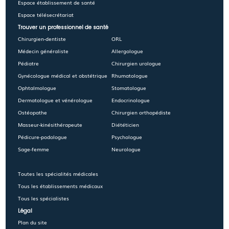
Espace établissement de santé
Espace télésecrétariat
Trouver un professionnel de santé
Chirurgien-dentiste
ORL
Médecin généraliste
Allergologue
Pédiatre
Chirurgien urologue
Gynécologue médical et obstétrique
Rhumatologue
Ophtalmologue
Stomatologue
Dermatologue et vénérologue
Endocrinologue
Ostéopathe
Chirurgien orthopédiste
Masseur-kinésithérapeute
Diététicien
Pédicure-podologue
Psychologue
Sage-femme
Neurologue
Toutes les spécialités médicales
Tous les établissements médicaux
Tous les spécialistes
Légal
Plan du site